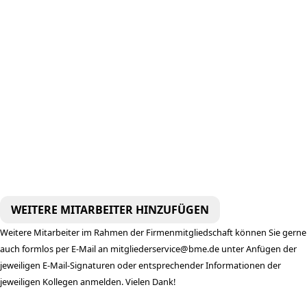
Position / Jobtitel
Name Abteilung
Telefon (Durchwahl)
Mobil
Telefax (Durchwahl)
Faxnummer freigeben
* E-Mail
E-Mail freigeben
Weitere Mitarbeiter im Rahmen der Firmenmitgliedschaft können Sie gerne
auch formlos per E-Mail an
mitgliederservice@bme.de
unter Anfügen der
jeweiligen E-Mail-Signaturen oder entsprechender Informationen der
jeweiligen Kollegen anmelden. Vielen Dank!