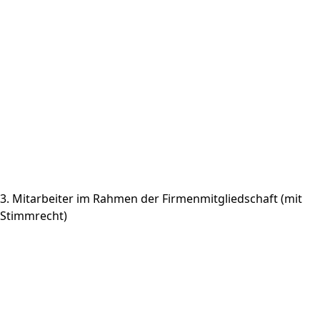
Position / Jobtitel
Name Abteilung
Telefon (Durchwahl)
Mobil
Telefax (Durchwahl)
Faxnummer freigeben
* E-Mail
E-Mail freigeben
3. Mitarbeiter im Rahmen der Firmenmitgliedschaft (mit
Stimmrecht)
Anrede
Akad. Titel
* Vorname
* Nachname