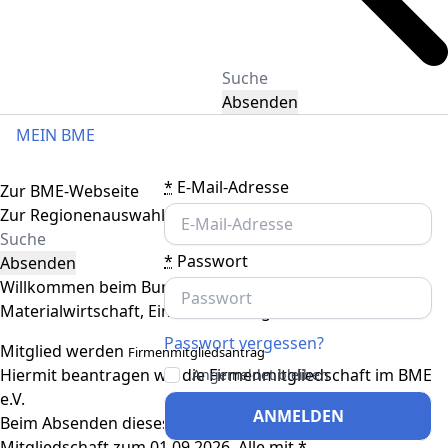
Absenden
MEIN BME
Toggle navigation
*
E-Mail-Adresse
Zur BME-Webseite
Zur Regionenauswahl
*
Passwort
Absenden
Willkommen beim Bundesverband
Materialwirtschaft, Einkauf und Logistik
Passwort vergessen?
Mitglied werden
Firmenmitgliedsantrag
Hiermit beantragen wir die Firmenmitgliedschaft im BME
Angemeldet bleiben
e.V.
ANMELDEN
Beim Absenden dieses Formulars beginnt Ihre
Mitgliedschaft zum 01.09.2026. Alle mit *