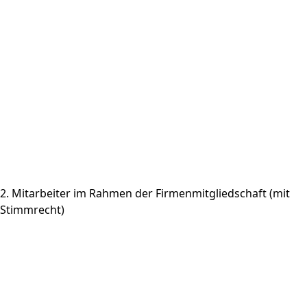
Position / Jobtitel
Name Abteilung
Telefon (Durchwahl)
Mobil
Telefax (Durchwahl)
Faxnummer freigeben
* E-Mail
E-Mail freigeben
2. Mitarbeiter im Rahmen der Firmenmitgliedschaft (mit
Stimmrecht)
Anrede
Akad. Titel
* Vorname
* Nachname