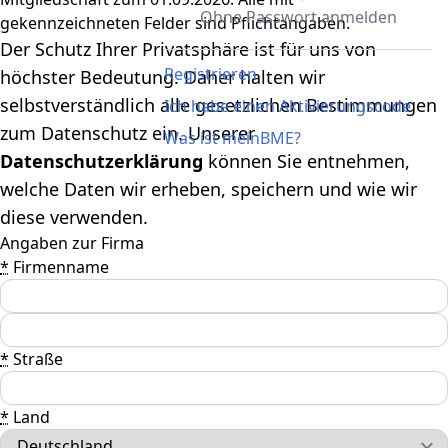
Ohne Passwort anmelden
gekennzeichneten Felder sind Pflichtangaben.
Der Schutz Ihrer Privatsphäre ist für uns von
Registrieren
höchster Bedeutung. Daher halten wir
selbstverständlich alle gesetzlichen Bestimmungen
Ich habe einen Aktivierungscode
zum Datenschutz ein. Unserer
Was ist meinBME?
Datenschutzerklärung
können Sie entnehmen,
welche Daten wir erheben, speichern und wie wir
diese verwenden.
Angaben zur Firma
*
Firmenname
*
Straße
*
Land