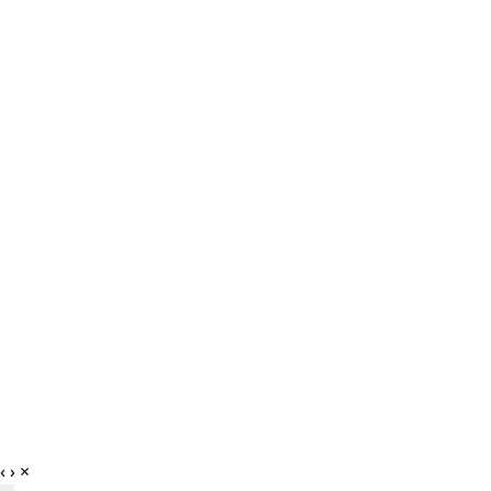
‹
›
×