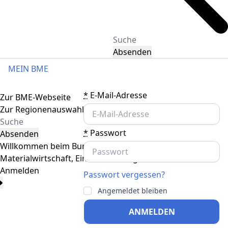
Absenden
MEIN BME
Toggle navigation
*
E-Mail-Adresse
Zur BME-Webseite
Zur Regionenauswahl
*
Passwort
Absenden
Willkommen beim Bundesverband
Materialwirtschaft, Einkauf und Logistik
Anmelden
Passwort vergessen?
Toggle sub-navigation
Angemeldet bleiben
Anmelden
*
E-Mail-Adresse
ANMELDEN