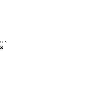
‹
›
×