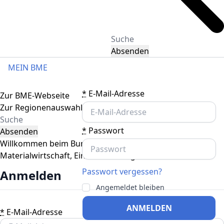
Absenden
MEIN BME
Toggle navigation
*
E-Mail-Adresse
Zur BME-Webseite
Zur Regionenauswahl
*
Passwort
Absenden
Willkommen beim Bundesverband
Materialwirtschaft, Einkauf und Logistik
Passwort vergessen?
Anmelden
Angemeldet bleiben
ANMELDEN
*
E-Mail-Adresse