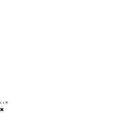
‹
›
×